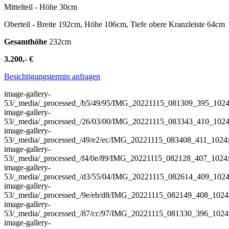
Mittelteil - Höhe 30cm
Oberteil - Breite 192cm, Höhe 106cm, Tiefe obere Kranzleiste 64cm
Gesamthöhe
232cm
3.200,- €
Besichtigungstermin anfragen
image-gallery-
53
/_media/_processed_/b5/49/95/IMG_20221115_081309_395_102
image-gallery-
53
/_media/_processed_/26/03/00/IMG_20221115_083343_410_102
image-gallery-
53
/_media/_processed_/49/e2/ec/IMG_20221115_083408_411_102
image-gallery-
53
/_media/_processed_/f4/0e/89/IMG_20221115_082128_407_102
image-gallery-
53
/_media/_processed_/d3/55/04/IMG_20221115_082614_409_102
image-gallery-
53
/_media/_processed_/9e/eb/d8/IMG_20221115_082149_408_102
image-gallery-
53
/_media/_processed_/87/cc/97/IMG_20221115_081330_396_102
image-gallery-